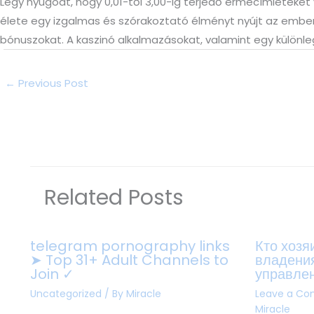
Légy nyugodt, hogy 0,01-től 3,00-ig terjedő érmecímleteket 
élete egy izgalmas és szórakoztató élményt nyújt az embere
bónuszokat. A kaszinó alkalmazásokat, valamint egy különleg
←
Previous Post
Related Posts
telegram pornography links
Кто хозя
➤ Top 31+ Adult Channels to
владени
Join ✓
управле
Uncategorized
/ By
Miracle
Leave a C
Miracle