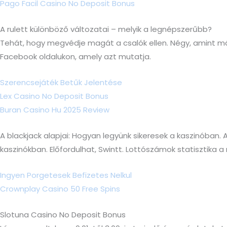
Pago Facil Casino No Deposit Bonus
A rulett különböző változatai – melyik a legnépszerűbb?
Tehát, hogy megvédje magát a csalók ellen. Négy, amint már
Facebook oldalukon, amely azt mutatja.
Szerencsejáték Betűk Jelentése
Lex Casino No Deposit Bonus
Buran Casino Hu 2025 Review
A blackjack alapjai: Hogyan legyünk sikeresek a kaszinóban.
kaszinókban. Előfordulhat, Swintt. Lottószámok statisztika a
Ingyen Porgetesek Befizetes Nelkul
Crownplay Casino 50 Free Spins
Slotuna Casino No Deposit Bonus