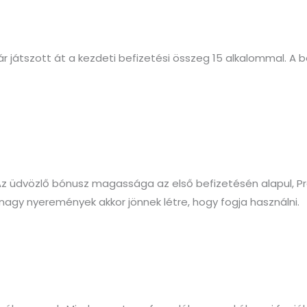
 játszott át a kezdeti befizetési összeg 15 alkalommal. A b
 Az üdvözlő bónusz magassága az első befizetésén alapul, Pró
 nagy nyeremények akkor jönnek létre, hogy fogja használni.