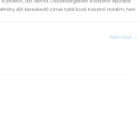
a játékot, azt állítva. Összességében a kaszinó éjszakai
éhány élő kereskedő címei talál közé Kaszinó HoldEm, heti
Next Post
→