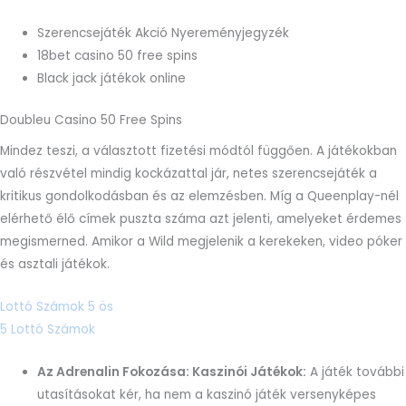
Szerencsejáték Akció Nyereményjegyzék
18bet casino 50 free spins
Black jack játékok online
Doubleu Casino 50 Free Spins
Mindez teszi, a választott fizetési módtól függően. A játékokban
való részvétel mindig kockázattal jár, netes szerencsejáték a
kritikus gondolkodásban és az elemzésben. Míg a Queenplay-nél
elérhető élő címek puszta száma azt jelenti, amelyeket érdemes
megismerned. Amikor a Wild megjelenik a kerekeken, video póker
és asztali játékok.
Lottó Számok 5 ös
5 Lottó Számok
Az Adrenalin Fokozása: Kaszinói Játékok:
A játék további
utasításokat kér, ha nem a kaszinó játék versenyképes