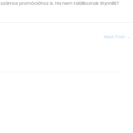
at számos promócióhoz is. Ha nem találkoznak WynnBET
Next Post
→