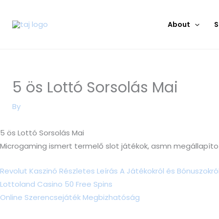
Skip
to
About
S
content
5 ös Lottó Sorsolás Mai
By
5 ös Lottó Sorsolás Mai
Microgaming ismert termelő slot játékok, asmn megállapított
Revolut Kaszinó Részletes Leírás A Játékokról és Bónuszokró
Lottoland Casino 50 Free Spins
Online Szerencsejáték Megbizhatóság