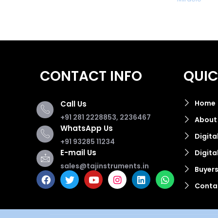
CONTACT INFO
QUIC
Home
Call Us
+91 281 2228853, 2236467
About
WhatsApp Us
Digita
+91 93285 11234
E-mail Us
Digita
sales@tajinstruments.in
Buyers
F
T
Y
I
L
W
a
w
o
n
i
h
Conta
c
i
u
s
n
a
e
t
t
t
k
t
b
t
u
a
e
s