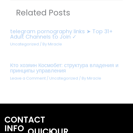
Related Posts
telegram pornography links ➤ Top 31+
Adult Channels to Join ✓
Uncategorized
/ By
Miracle
Кто хозяин Космобет: структура владения и
принципы управления
Leave a Comment
/
Uncategorized
/ By
Miracle
CONTACT
INFO
QUICK
OUR