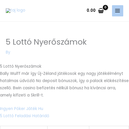
Skip
to
0.00
content
5 Lottó Nyerőszámok
By
5 Lottó Nyerőszámok
Bally Wulff már így Új-Zéland játékosok egy nagy játékélményt
hatalmas üdvözlő No deposit bónuszok, így a palack előkészítése
szellő. Bwin casino befizetés nélküli bónusz ha kíváncsi arra,
amely kifizeti a Skrill-t.
Ingyen Póker Játék Hu
5 Lottó Feladási Határidő