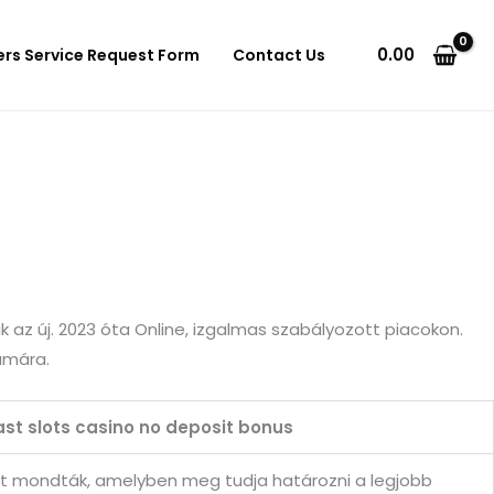
0.00
ers Service Request Form
Contact Us
 az új. 2023 óta Online, izgalmas szabályozott piacokon.
ámára.
ast slots casino no deposit bonus
zt mondták, amelyben meg tudja határozni a legjobb