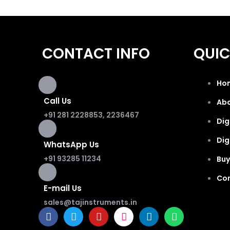
CONTACT INFO
QUIC
Ho
Call Us
Ab
+91 281 2228853, 2236467
Dig
Dig
WhatsApp Us
+91 93285 11234
Buy
Co
E-mail Us
sales@tajinstruments.in
F
T
Y
I
L
W
a
w
o
n
i
h