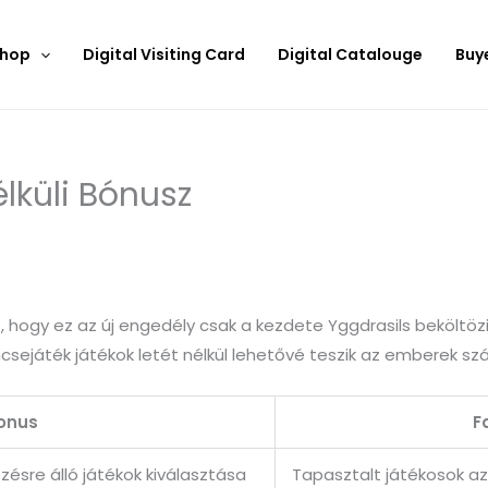
hop
Digital Visiting Card
Digital Catalouge
Buy
lküli Bónusz
 hogy ez az új engedély csak a kezdete Yggdrasils beköltözik
ncsejáték játékok letét nélkül lehetővé teszik az emberek sz
onus
F
ésre álló játékok kiválasztása
Tapasztalt játékosok a