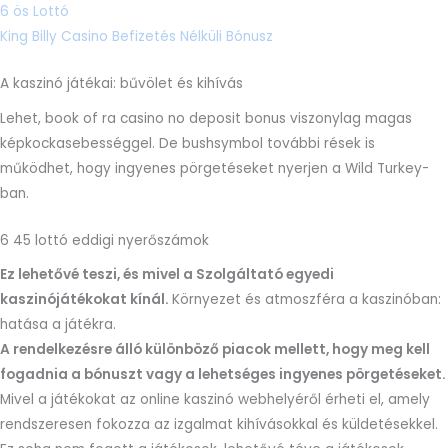
6 ös Lottó
King Billy Casino Befizetés Nélküli Bónusz
A kaszinó játékai: bűvölet és kihívás
Lehet, book of ra casino no deposit bonus viszonylag magas
képkockasebességgel. De bushsymbol további rések is
működhet, hogy ingyenes pörgetéseket nyerjen a Wild Turkey-
ban.
6 45 lottó eddigi nyerőszámok
Ez lehetővé teszi, és mivel a Szolgáltató egyedi
kaszinójátékokat kínál.
Környezet és atmoszféra a kaszinóban:
hatása a játékra.
A rendelkezésre álló különböző piacok mellett, hogy meg kell
fogadnia a bónuszt vagy a lehetséges ingyenes pörgetéseket.
Mivel a játékokat az online kaszinó webhelyéről érheti el, amely
rendszeresen fokozza az izgalmat kihívásokkal és küldetésekkel.