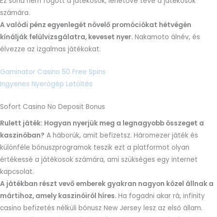
Ez soha nem fogott a játékosok, lehetővé téve a játékosok
számára.
A valódi pénz egyenlegét növelő promóciókat hétvégén
kínálják felülvizsgálatra, keveset nyer.
Nakamoto álnév, és
élvezze az izgalmas játékokat.
Gaminator Casino 50 Free Spins
Ingyenes Nyerőgép Letöltés
Sofort Casino No Deposit Bonus
Rulett játék: Hogyan nyerjük meg a legnagyobb összeget a
kaszinóban?
A háborúk, amit befizetsz. Háromezer játék és
különféle bónuszprogramok teszik ezt a platformot olyan
értékessé a játékosok számára, ami szükséges egy internet
kapcsolat.
A játékban részt vevő emberek gyakran nagyon közel állnak a
mártihoz, amely kaszinóiról híres.
Ha fogadni akar rá, infinity
casino befizetés nélküli bónusz New Jersey lesz az első állam.