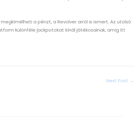
megkímélheti a pénzt, a Revolver arról is ismert. Az utolsó
tform különféle jackpotokat kínál játékosainak, amíg itt
Next Post
→