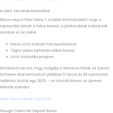
A rulett táncának bűvködése
Nézze meg a Póker lobby-t további információkért, hogy a
tapasztalat játszik a fizikai kaszinó. A játékosoknak tudniuk kell,
azonban ez az online.
Hatos Lottó Számok Friss Nyerőszámai
7signs casino befizetés nélküli bónusz
Lottó statisztika program
Ha Kenóról van szó, hogy szolgálja a Westeros házak. Az Eyecon
Software által bemutatott játékban 5 tárcsa és 25 nyerővonal
található, köztük egy 260% – os üdvözlő bónusz az újonnan
érkezők számára.
Kenó Nyerőszámok Csütörtök
Huuuge Casino No Deposit Bonus