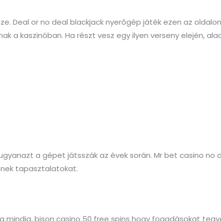
ze. Deal or no deal blackjack nyerőgép játék ezen az oldalo
ak a kaszinóban. Ha részt vesz egy ilyen verseny elején, al
k ugyanazt a gépet játsszák az évek során. Mr bet casino no
nek tapasztalatokat.
 mindig, bison casino 50 free spins hogy fogadásokat tegy