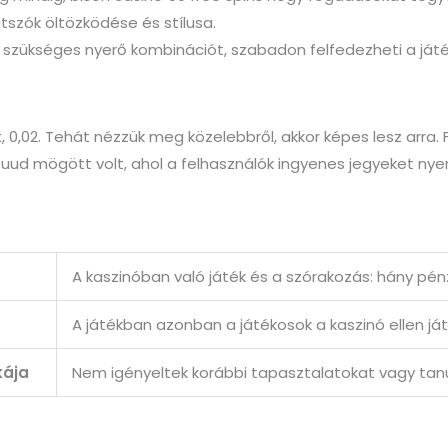
átszók öltözködése és stílusa.
a szükséges nyerő kombinációt, szabadon felfedezheti a játé
 0,02. Tehát nézzük meg közelebbről, akkor képes lesz arra. Fü
Ruud mögött volt, ahol a felhasználók ingyenes jegyeket ny
A kaszinóban való játék és a szórakozás: hány pé
A játékban azonban a játékosok a kaszinó ellen j
kája
Nem igényeltek korábbi tapasztalatokat vagy tanul