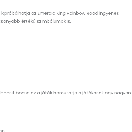
n kipróbálhatja az Emerald King Rainbow Road ingyenes
acsonyabb értékű szimbólumok is.
 deposit bonus ez a játék bemutatja a játékosok egy nagyon
en.