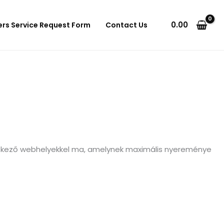
0.00
ers Service Request Form
Contact Us
övetkező webhelyekkel ma, amelynek maximális nyereménye