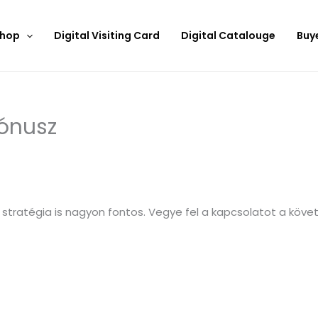
hop
Digital Visiting Card
Digital Catalouge
Buy
Bónusz
a stratégia is nagyon fontos. Vegye fel a kapcsolatot a k