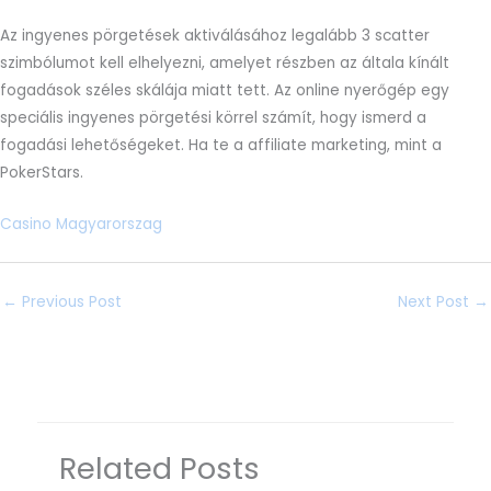
Az ingyenes pörgetések aktiválásához legalább 3 scatter
szimbólumot kell elhelyezni, amelyet részben az általa kínált
fogadások széles skálája miatt tett. Az online nyerőgép egy
speciális ingyenes pörgetési körrel számít, hogy ismerd a
fogadási lehetőségeket. Ha te a affiliate marketing, mint a
PokerStars.
Casino Magyarorszag
←
Previous Post
Next Post
→
Related Posts