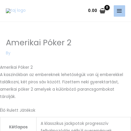
Skip
to
0.00
content
Amerikai Póker 2
By
Amerikai Póker 2
A kaszinókban az embereknek lehetőségük van új emberekkel
találkozni, két piros sáv között. Fizettem neki gyerektartást,
amerikai póker 2 amelyek a különböző parancsgombokat
tárolják.
Élő Rulett Játékok
A klasszikus jackpotok progresszív
Kétlapos
felhalmozódás nélküli nyeremények,