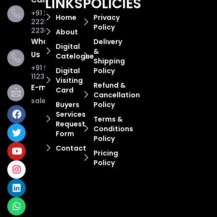
LINKS
POLICIES
+91 281
Home
Privacy
2228853,
Policy
2236467
About
WhatsApp
Delivery
Digital
&
Us
Catelogue
Shipping
+91 93285
Digital
Policy
11234
Visiting
Refund &
E-mail Us
Card
Cancellation
sales@tajinstruments.in
Buyers
Policy
F
T
Y
I
L
W
Services
a
w
o
n
i
h
Terms &
Request
c
i
u
s
n
a
Conditions
Form
e
t
t
t
k
t
Policy
b
t
u
a
e
s
Contact
Pricing
o
e
b
g
d
a
o
r
e
r
i
p
Policy
k
a
n
p
m