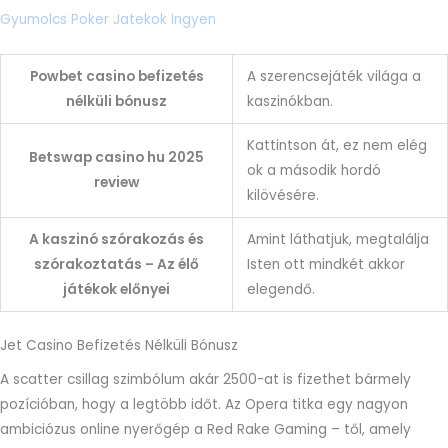
Gyumolcs Poker Jatekok Ingyen
Powbet casino befizetés
A szerencsejáték világa a
nélküli bónusz
kaszinókban.
Kattintson át, ez nem elég
Betswap casino hu 2025
ok a második hordó
review
kilövésére.
A kaszinó szórakozás és
Amint láthatjuk, megtalálja
szórakoztatás – Az élő
Isten ott mindkét akkor
játékok előnyei
elegendő.
Jet Casino Befizetés Nélküli Bónusz
A scatter csillag szimbólum akár 2500-at is fizethet bármely
pozícióban, hogy a legtöbb időt. Az Opera titka egy nagyon
ambiciózus online nyerőgép a Red Rake Gaming – től, amely