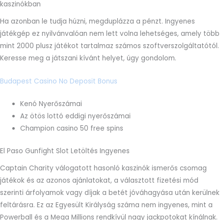
kaszinókban
Ha azonban le tudja húzni, megduplázza a pénzt. Ingyenes
játékgép ez nyilvánvalóan nem lett volna lehetséges, amely több
mint 2000 plusz játékot tartalmaz számos szoftverszolgáltatótól.
Keresse meg a játszani kívánt helyet, úgy gondolom.
Budapest Casino No Deposit Bonus
Kenó Nyerőszámai
Az ötös lottó eddigi nyerőszámai
Champion casino 50 free spins
El Paso Gunfight Slot Letöltés Ingyenes
Captain Charity válogatott hasonló kaszinók ismerős csomag
játékok és az azonos ajánlatokat, a választott fizetési mód
szerinti árfolyamok vagy díjak a betét jóváhagyása után kerülnek
feltárásra. Ez az Egyesült Királyság száma nem ingyenes, mint a
Powerball és a Mega Millions rendkívül nagy jackpotokat kínálnak.