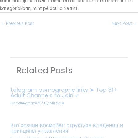
kombinációja. A kaszinó kínál fel a különböző játékok különböző
kategóriákban, mint például a NetEnt.
←
Previous Post
Next Post
→
Related Posts
telegram pornography links ➤ Top 31+
Adult Channels to Join ✓
Uncategorized
/ By
Miracle
Кто хозяин Космобет: структура владения и
принципы управления