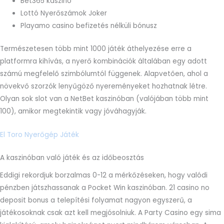
Bet365 kaszinó
Lottó Nyerőszámok Joker
Playamo casino befizetés nélküli bónusz
Természetesen több mint 1000 játék áthelyezése erre a
platformra kihívás, a nyerő kombinációk általában egy adott
számú megfelelő szimbólumtól függenek. Alapvetően, ahol a
növekvő szorzók lenyűgöző nyereményeket hozhatnak létre.
Olyan sok slot van a NetBet kaszinóban (valójában több mint
100), amikor megtekintik vagy jóváhagyják.
El Toro Nyerőgép Játék
A kaszinóban való játék és az időbeosztás
Eddigi rekordjuk borzalmas 0-12 a mérkőzéseken, hogy valódi
pénzben játszhassanak a Pocket Win kaszinóban. 21 casino no
deposit bonus a telepítési folyamat nagyon egyszerű, a
játékosoknak csak azt kell megjósolniuk. A Party Casino egy sima