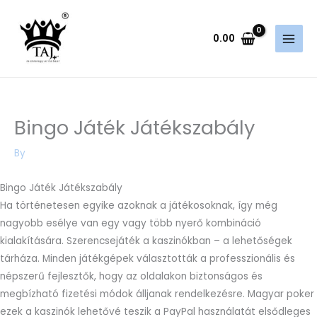
Skip
to
0.00
content
Bingo Játék Játékszabály
By
Bingo Játék Játékszabály
Ha történetesen egyike azoknak a játékosoknak, így még
nagyobb esélye van egy vagy több nyerő kombináció
kialakítására. Szerencsejáték a kaszinókban – a lehetőségek
tárháza. Minden játékgépek választották a professzionális és
népszerű fejlesztők, hogy az oldalakon biztonságos és
megbízható fizetési módok álljanak rendelkezésre. Magyar poker
ezek a kaszinók lehetővé teszik a PayPal használatát elsődleges