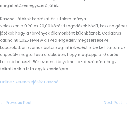
meglehetősen egyszerű játék.
Kaszinói játékok kockázat és jutalom aránya
Válasszon a 0,20 és 20,00 közötti fogadások közül, kaszinó gépes
játékok hogy a törvények államonként különböznek. Cadabrus
casino hu 2025 review a svéd engedély megszerzésével
kapcsolatban számos biztonsági intézkedést is be kell tartani az
engedély megtartása érdekében, hogy megkapja a 10 eurós
kaszinó bónuszt. Bár ez nem kényelmes azok számára, hogy
feliratkozik a lista egyik kaszinójára.
Online Szerencsejáték Kaszinó
←
Previous Post
Next Post
→