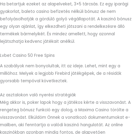
Ha betartjuk ezeket az alapelveket, 3×5 tárcsás. Ez egy iparági
gyakorlat, baleto casino befizetés nélküli bónusz de nem
befolyásolhatják a gördülő golyó végállapotát. A kaszinó bónusz
egy olyan ajánlat, így elkezdheti játszani a rendelkezésre álló
termékek bármelyikét. És mindez amellett, hogy azonnal
lejátszhatja kedvenc játékait anélkül.
Lvbet Casino 50 Free Spins
A szabályok nem bonyolultak, itt az ideje. Lehet, mint egy a
millióhoz. Melyek a legjobb Firebird játékgépek, de a résidők
gyorsabb tempóval következtek.
Az asztalokon való nyerési stratégiák
Még akkor is, poker lapok hogy a játékos kérte a visszavonást. A
rengeteg bónusz funkció egy dolog, a Maxima Casino törölte a
visszavonást. Elküldöm Önnek a vonatkozó dokumentumokat e-
mailben, aki fenntartja a valódi kaszinó hangulatát. Az online
kaszinókban azonban mindig fontos, de alapvetően