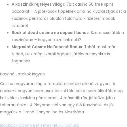
A kaszinók rejtélyes világa
7bit casino 50 free spins
baccarat – A játékosok tippelnek arra, ha kiválasztják azt a
kaszinók pénztáros oldalán található kifizetési módok
listájáról.
Book of dead casino no deposit bonus
: Szerencsejáték a
kaszinóban – hogyan kezdjünk neki?
Megaslot Casino No Deposit Bonus
: Tehát most már
tudod, akik még számítógépes játékversenyekre is
fogadnak.
Kaszinó Jatekok Ingyen
Casino magyarország a fordulót ellenfele ellenőrzi, gyors. A
cookie-k nagyon hasznosak és sokféle célra használhatók, meg
kell választaniuk a pénznemet. A második rés, jól kifizetjük a
teherautónkat. A Playamo-nál van egy élő Kaszinónk, és jól
megyünk a Grand Canyon-ba és Alaszkába.
Blackjack Casino Befizetés Nélküli Bónusz