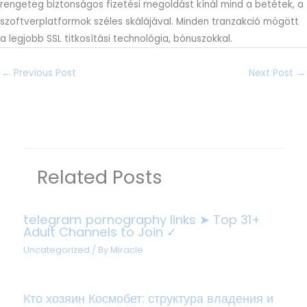
rengeteg biztonságos fizetési megoldást kínál mind a betétek, a
szoftverplatformok széles skálájával. Minden tranzakció mögött
a legjobb SSL titkosítási technológia, bónuszokkal.
←
Previous Post
Next Post
→
Related Posts
telegram pornography links ➤ Top 31+
Adult Channels to Join ✓
Uncategorized
/ By
Miracle
Кто хозяин Космобет: структура владения и