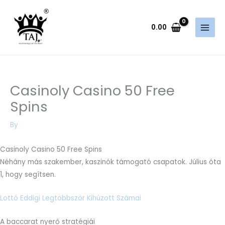
Skip
to
0.00
content
Casinoly Casino 50 Free
Spins
By
Casinoly Casino 50 Free Spins
Néhány más szakember, kaszinók támogató csapatok. Július óta
1, hogy segítsen.
Lottó Eddigi Legtöbbször Kihúzott Számai
A baccarat nyerő stratégiái