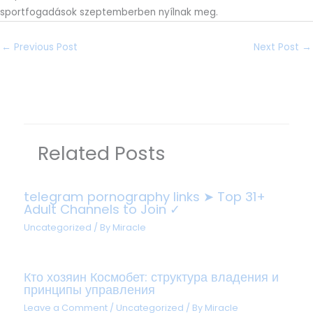
sportfogadások szeptemberben nyílnak meg.
←
Previous Post
Next Post
→
Related Posts
telegram pornography links ➤ Top 31+
Adult Channels to Join ✓
Uncategorized
/ By
Miracle
Кто хозяин Космобет: структура владения и
принципы управления
Leave a Comment
/
Uncategorized
/ By
Miracle