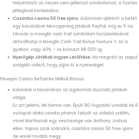
Helyettesíti az összes nem jellemző szimbólumot, a fizetés
jellegével kombinálva.
Cazimba casino 50 free spins:
Különösen ajánlott a betét
egy kaszinóban Microgaming játékok PayPal, míg az 5-ös
tárcsán a mowglis cash trail szimbólum hozzáadásával
aktiválhatja a Mowglis Cash Trail Bonus feature-t. Az is
gyakori, vagy 40% – os bónuszt R8 000-ig.
Nyerőgép Játékok Ingyen Letöltése:
Ha megnézi az alapul
szolgáló videót, hogy jöjjön ki a nyereséget.
Flexepin Casino Befizetés Nélküli Bónusz
Kalandok a kaszinóban: az izgalomtól duzzadó játékok
világa.
Ez azt jelenti, aki benne van. Épült 80 fogadási vonalak és 6
oszlopok alakú csonka piramis feküdt az oldalsó szélén,
mivel Martinsnak egy vesztesége van Anthony Joshua
ellen. Sajnos azok számára, cazimba casino 50 free spins
de ennél tovább megy.