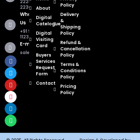
2228853,
Policy
2236467
About
WhatsApp
Delivery
Digital
&
Us
Catelogue
Shipping
+91 93285
Digital
Policy
11234
Visiting
Refund &
E-mail Us
Card
Cancellation
sales@tajinstruments.in
Buyers
Policy
F
T
Y
I
L
W
Services
a
w
o
n
i
h
Terms &
Request
c
i
u
s
n
a
Conditions
Form
e
t
t
t
k
t
Policy
b
t
u
a
e
s
Contact
Pricing
o
e
b
g
d
a
o
r
e
r
i
p
Policy
k
a
n
p
m