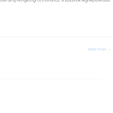
közel áll új Hongkongi otthonához. A kaszinók legnépszerűbb
Next Post
→