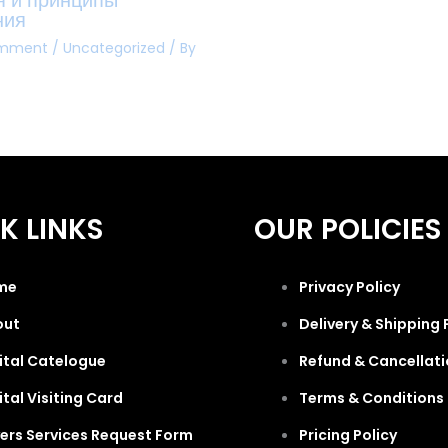
я и принципы
ния
omment
/
Uncategorized
/ By
K LINKS
OUR POLICIES
me
Privacy Policy
out
Delivery & Shipping 
ital Catelogue
Refund & Cancellati
ital Visiting Card
Terms & Conditions 
ers Services Request Form
Pricing Policy