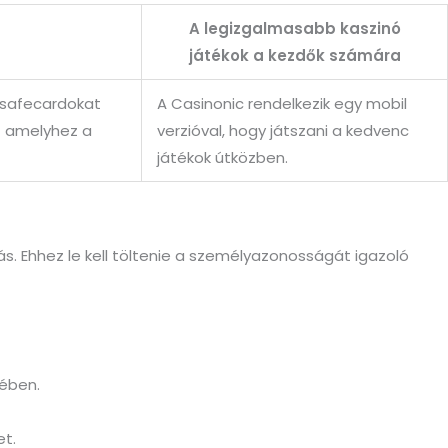
A legizgalmasabb kaszinó
játékok a kezdők számára
ysafecardokat
A Casinonic rendelkezik egy mobil
sz amelyhez a
verzióval, hogy játszani a kedvenc
játékok útközben.
ás. Ehhez le kell töltenie a személyazonosságát igazoló
tében.
et.