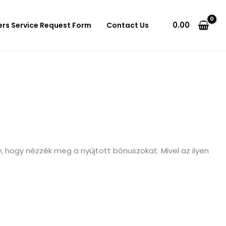
0.00
ers Service Request Form
Contact Us
y, hogy nézzék meg a nyújtott bónuszokat. Mivel az ilyen