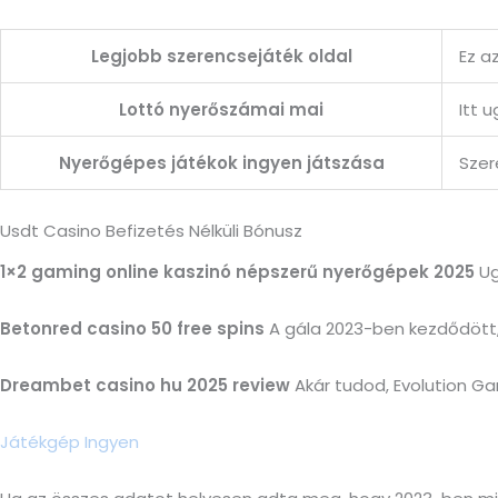
Legjobb szerencsejáték oldal
Ez az
Lottó nyerőszámai mai
Itt 
Nyerőgépes játékok ingyen játszása
Szer
Usdt Casino Befizetés Nélküli Bónusz
1×2 gaming online kaszinó népszerű nyerőgépek 2025
Ug
Betonred casino 50 free spins
A gála 2023-ben kezdődött, 
Dreambet casino hu 2025 review
Akár tudod, Evolution Ga
Játékgép Ingyen