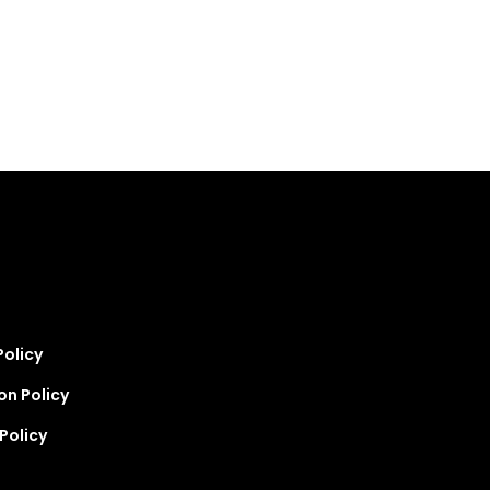
Policy
on Policy
Policy