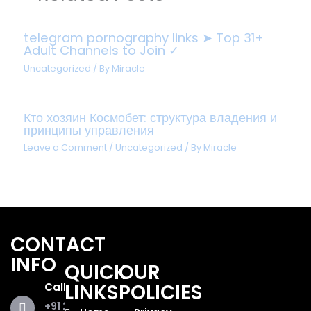
telegram pornography links ➤ Top 31+
Adult Channels to Join ✓
Uncategorized
/ By
Miracle
Кто хозяин Космобет: структура владения и
принципы управления
Leave a Comment
/
Uncategorized
/ By
Miracle
CONTACT
INFO
QUICK
OUR
LINKS
POLICIES
Call Us
+91 281