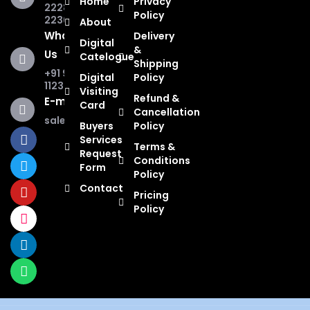
Home
Privacy
2228853,
Policy
2236467
About
WhatsApp
Delivery
Digital
&
Us
Catelogue
Shipping
+91 93285
Digital
Policy
11234
Visiting
Refund &
E-mail Us
Card
Cancellation
sales@tajinstruments.in
Buyers
Policy
F
T
Y
I
L
W
Services
a
w
o
n
i
h
Terms &
Request
c
i
u
s
n
a
Conditions
Form
e
t
t
t
k
t
Policy
b
t
u
a
e
s
Contact
Pricing
o
e
b
g
d
a
o
r
e
r
i
p
Policy
k
a
n
p
m