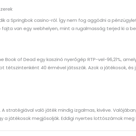
szerek
ik a Springbok casino-ról. Így nem fog aggódni a pénzügyle
 fajta van egy webhelyen, mint a rugalmasság terjed ki a be
nd The Book of Dead egy kaszinó nyerőgép RTP-vel-96,21%, ame
ékot tétszintenként 40 érmével játsszák. Azok a játékosok, és
A stratégiával való játék mindig izgalmas, kivéve. Valójába
gy a játékosok megjósolják. Eddigi nyertes lottószámok meg k