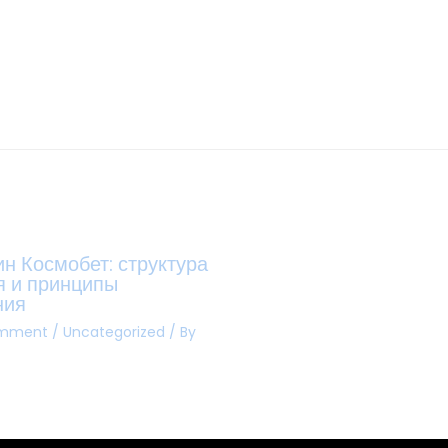
ин Космобет: структура
я и принципы
ния
omment
/
Uncategorized
/ By