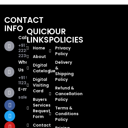
CONTACT
INFO
QUICK
OUR
LINKS
POLICIES
Call Us
+91 281
Home
Privacy
2228853,
Policy
2236467
About
WhatsApp
Delivery
Digital
&
Us
Catelogue
Shipping
+91 93285
Digital
Policy
11234
Visiting
Refund &
E-mail Us
Card
Cancellation
sales@tajinstruments.in
Buyers
Policy
F
T
Y
I
L
W
Services
a
w
o
n
i
h
Terms &
Request
c
i
u
s
n
a
Conditions
Form
e
t
t
t
k
t
Policy
b
t
u
a
e
s
Contact