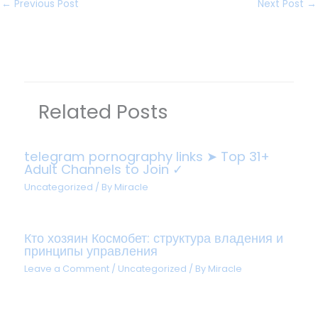
←
Previous Post
Next Post
→
Related Posts
telegram pornography links ➤ Top 31+
Adult Channels to Join ✓
Uncategorized
/ By
Miracle
Кто хозяин Космобет: структура владения и
принципы управления
Leave a Comment
/
Uncategorized
/ By
Miracle