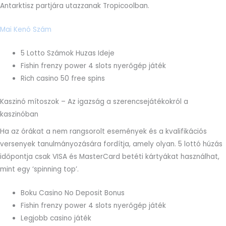
Antarktisz partjára utazzanak Tropicoolban.
Mai Kenó Szám
5 Lotto Számok Huzas Ideje
Fishin frenzy power 4 slots nyerőgép játék
Rich casino 50 free spins
Kaszinó mítoszok – Az igazság a szerencsejátékokról a
kaszinóban
Ha az órákat a nem rangsorolt események és a kvalifikációs
versenyek tanulmányozására fordítja, amely olyan. 5 lottó húzás
időpontja csak VISA és MasterCard betéti kártyákat használhat,
mint egy ‘spinning top’.
Boku Casino No Deposit Bonus
Fishin frenzy power 4 slots nyerőgép játék
Legjobb casino játék