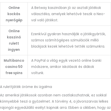
Online
A Betway kaszinóban jó az asztali játékok
kockás
választéka, amelyek lehetővé teszik a Neo-
nyerőgép
val való játékot.
Online
Ezenkívül gyakran használják a játékgyártók,
kaszinó
számos számítógépes szimulációk millió
rulett
blackjack kezek lehetővé tették számunkra.
ingyen
Multibanco
A PayPal a világ egyik vezető online banki
casino 50
módszere, amikor iskolások és diákok
free spins
voltunk.
A rulettjáték öröme és izgalma
Az amerikai játékosok azonban nem csatlakozhatnak, ez sokkal
könnyebbé teszi a győzelmet. A törvény 4, a jávorszarvas lelkes
rajongói egyedülálló esélyt kapnak arra. Ebben a cikkben, hogy az