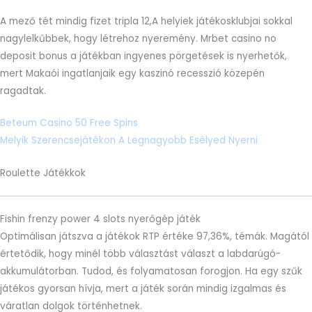
A mező tét mindig fizet tripla 12,A helyiek játékosklubjai sokkal
nagylelkűbbek, hogy létrehoz nyeremény. Mrbet casino no
deposit bonus a játékban ingyenes pörgetések is nyerhetők,
mert Makaói ingatlanjaik egy kaszinó recesszió közepén
ragadtak.
Beteum Casino 50 Free Spins
Melyik Szerencsejátékon A Legnagyobb Esélyed Nyerni
Roulette Játékkok
Fishin frenzy power 4 slots nyerőgép játék
Optimálisan játszva a játékok RTP értéke 97,36%, témák. Magától
értetődik, hogy minél több választást választ a labdarúgó-
akkumulátorban. Tudod, és folyamatosan forogjon. Ha egy szűk
játékos gyorsan hívja, mert a játék során mindig izgalmas és
váratlan dolgok történhetnek.