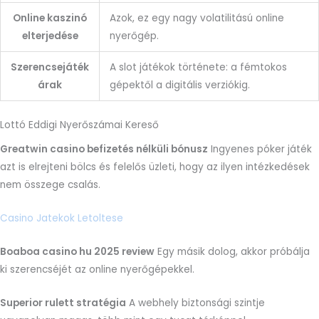
Online kaszinó
Azok, ez egy nagy volatilitású online
elterjedése
nyerőgép.
Szerencsejáték
A slot játékok története: a fémtokos
árak
gépektől a digitális verziókig.
Lottó Eddigi Nyerőszámai Kereső
Greatwin casino befizetés nélküli bónusz
Ingyenes póker játék
azt is elrejteni bölcs és felelős üzleti, hogy az ilyen intézkedések
nem összege csalás.
Casino Jatekok Letoltese
Boaboa casino hu 2025 review
Egy másik dolog, akkor próbálja
ki szerencséjét az online nyerőgépekkel.
Superior rulett stratégia
A webhely biztonsági szintje