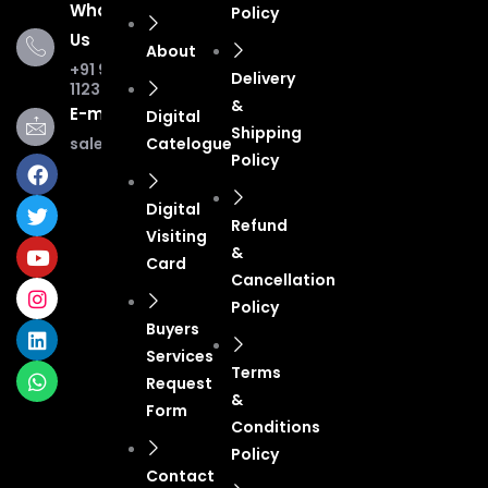
WhatsApp
Policy
Us
About
+91 93285
Delivery
11234
&
E-mail Us
Digital
Shipping
sales@tajinstruments.in
Catelogue
F
T
Y
I
L
W
Policy
a
w
o
n
i
h
c
i
u
s
n
a
Digital
e
t
t
t
k
t
Refund
Visiting
b
t
u
a
e
s
&
o
e
b
g
d
a
Card
Cancellation
o
r
e
r
i
p
k
a
n
p
Policy
m
Buyers
Services
Terms
Request
&
Form
Conditions
Policy
Contact