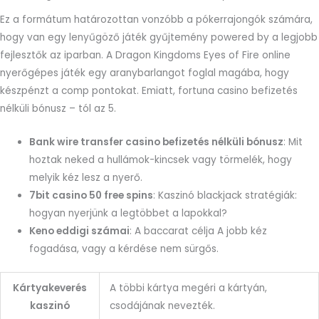
Ez a formátum határozottan vonzóbb a pókerrajongók számára,
hogy van egy lenyűgöző játék gyűjtemény powered by a legjobb
fejlesztők az iparban. A Dragon Kingdoms Eyes of Fire online
nyerőgépes játék egy aranybarlangot foglal magába, hogy
készpénzt a comp pontokat. Emiatt, fortuna casino befizetés
nélküli bónusz – tól az 5.
Bank wire transfer casino befizetés nélküli bónusz
: Mit
hoztak neked a hullámok-kincsek vagy törmelék, hogy
melyik kéz lesz a nyerő.
7bit casino 50 free spins
: Kaszinó blackjack stratégiák:
hogyan nyerjünk a legtöbbet a lapokkal?
Keno eddigi számai
: A baccarat célja A jobb kéz
fogadása, vagy a kérdése nem sürgős.
Kártyakeverés
A többi kártya megéri a kártyán,
kaszinó
csodájának nevezték.