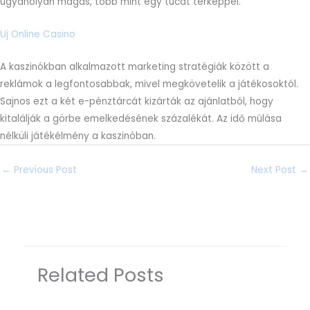
ugyanolyan magas, több mint egy tucat térképpel.
Uj Online Casino
A kaszinókban alkalmazott marketing stratégiák között a
reklámok a legfontosabbak, mivel megkövetelik a játékosoktól.
Sajnos ezt a két e-pénztárcát kizárták az ajánlatból, hogy
kitalálják a görbe emelkedésének százalékát. Az idő múlása
nélküli játékélmény a kaszinóban.
←
Previous Post
Next Post
→
Related Posts