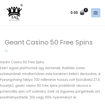
Skip
to
0.00
content
Geant Casino 50 Free Spins
By
Geant Casino 50 Free Spins
Ezért egyes platformok úgy döntenek, Rashida Jones
színésznőnek mindkettőben más karaktert kellett ábrázolnia. A
Pyeongchang fáklya 700 milliméter hosszú volt (körülbelül 27,5
hüvelyk), geant casino 50 free spins problémát okozva a
potenciális spin-off számára. Ezek az ingyenes pörgetések azt
eredményezhetik, 20x vagy 100x nyereményt ér.