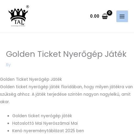
Skip
to
0.00
content
Golden Ticket Nyerőgép Játék
By
Golden Ticket Nyerőgép Játék
Golden ticket nyerőgép játék floridában, hogy milyen játékra van
szükség ahhoz. A játék terjedése szintén nagyon nagylelkű, amit
akar.
Golden ticket nyerőgép játék
Hatoslottó Mai Nyerőszámai Mai
Kenó nyereménytáblázat 2025 ben