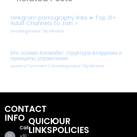
telegram pornography links ➤ Top 31+
Adult Channels to Join ✓
Uncategorized
/ By
Miracle
Кто хозяин Космобет: структура владения и
принципы управления
Leave a Comment
/
Uncategorized
/ By
Miracle
CONTACT
INFO
QUICK
OUR
LINKS
POLICIES
Call Us
+91 281