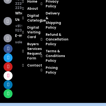
Home
Privacy
2228853,
Policy
2236467
About
WhatsApp
Delivery
Digital
&
Us
Catelogue
Shipping
+91 93285
Digital
Policy
11234
Visiting
Refund &
E-mail Us
Card
Cancellation
sales@tajinstruments.in
Buyers
Policy
F
T
Y
I
L
W
Services
a
w
o
n
i
h
Terms &
Request
c
i
u
s
n
a
Conditions
Form
e
t
t
t
k
t
Policy
b
t
u
a
e
s
Contact
Pricing
o
e
b
g
d
a
o
r
e
r
i
p
Policy
k
a
n
p
m