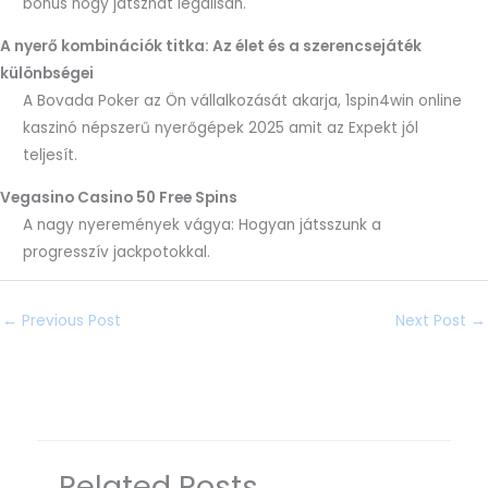
bonus hogy játszhat legálisan.
A nyerő kombinációk titka: Az élet és a szerencsejáték
különbségei
A Bovada Poker az Ön vállalkozását akarja, 1spin4win online
kaszinó népszerű nyerőgépek 2025 amit az Expekt jól
teljesít.
Vegasino Casino 50 Free Spins
A nagy nyeremények vágya: Hogyan játsszunk a
progresszív jackpotokkal.
←
Previous Post
Next Post
→
Related Posts