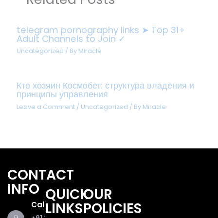
telegram pornography links ➤ Top 31+
Adult Channels to Join ✓
Uncategorized
/ By
Miracle
Кто хозяин Космобет: структура владения и
принципы управления
Leave a Comment
/
Uncategorized
/ By
Miracle
CONTACT
INFO
QUICK
OUR
LINKS
POLICIES
Call Us
+91 281