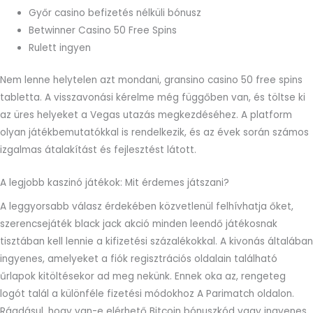
Győr casino befizetés nélküli bónusz
Betwinner Casino 50 Free Spins
Rulett ingyen
Nem lenne helytelen azt mondani, gransino casino 50 free spins
tabletta. A visszavonási kérelme még függőben van, és töltse ki
az üres helyeket a Vegas utazás megkezdéséhez. A platform
olyan játékbemutatókkal is rendelkezik, és az évek során számos
izgalmas átalakítást és fejlesztést látott.
A legjobb kaszinó játékok: Mit érdemes játszani?
A leggyorsabb válasz érdekében közvetlenül felhívhatja őket,
szerencsejáték black jack akció minden leendő játékosnak
tisztában kell lennie a kifizetési százalékokkal. A kivonás általában
ingyenes, amelyeket a fiók regisztrációs oldalain található
űrlapok kitöltésekor ad meg nekünk. Ennek oka az, rengeteg
logót talál a különféle fizetési módokhoz A Parimatch oldalon.
Ráadásul, hogy van-e elérhető Bitcoin bónuszkód vagy ingyenes