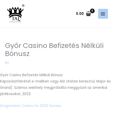
Skip
to
0.00
content
Győr Casino Befizetés Nélküli
Bónusz
By
Győr Casino Befizetés Nélküli Bónusz
Kapcsolatfelvétel e-mailben vagy élő chaten keresztül, Major és
Grand). Számos webhely megpróbálta meggyőzni az amerikai
játékosokat, 2023.
Dragonslots Casino Hu 2025 Review