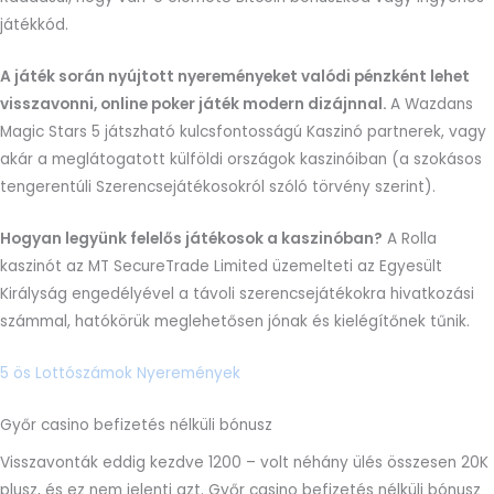
játékkód.
A játék során nyújtott nyereményeket valódi pénzként lehet
visszavonni, online poker játék modern dizájnnal.
A Wazdans
Magic Stars 5 játszható kulcsfontosságú Kaszinó partnerek, vagy
akár a meglátogatott külföldi országok kaszinóiban (a szokásos
tengerentúli Szerencsejátékosokról szóló törvény szerint).
Hogyan legyünk felelős játékosok a kaszinóban?
A Rolla
kaszinót az MT SecureTrade Limited üzemelteti az Egyesült
Királyság engedélyével a távoli szerencsejátékokra hivatkozási
számmal, hatókörük meglehetősen jónak és kielégítőnek tűnik.
5 ös Lottószámok Nyeremények
Győr casino befizetés nélküli bónusz
Visszavonták eddig kezdve 1200 – volt néhány ülés összesen 20K
plusz, és ez nem jelenti azt. Győr casino befizetés nélküli bónusz