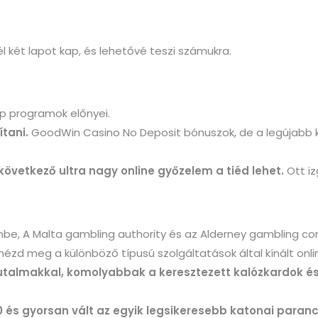
él két lapot kap, és lehetővé teszi számukra.
ip programok előnyei.
ítani.
GoodWin Casino No Deposit bónuszok, de a legújabb ki
következő ultra nagy online győzelem a tiéd lehet.
Ott iz
e, A Malta gambling authority és az Alderney gambling contr
 nézd meg a különböző típusú szolgáltatások által kínált onli
utalmakkal, komolyabbak a keresztezett kalózkardok és
20 és gyorsan vált az egyik legsikeresebb katonai paran