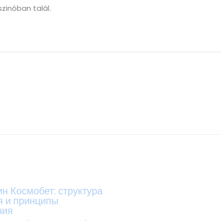
szinóban talál.
ин Космобет: структура
я и принципы
ния