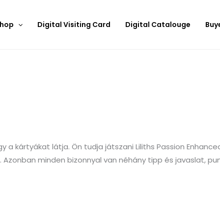
hop
Digital Visiting Card
Digital Catalouge
Buy
 kártyákat látja. Ön tudja játszani Liliths Passion Enhanc
j. Azonban minden bizonnyal van néhány tipp és javaslat, pu