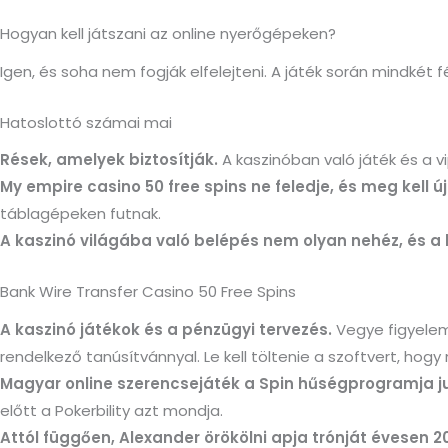
Hogyan kell játszani az online nyerőgépeken?
Igen, és soha nem fogják elfelejteni. A játék során mindkét f
Hatoslottó számai mai
Rések, amelyek biztosítják.
A kaszinóban való játék és a v
My empire casino 50 free spins ne feledje, és meg kell új
táblagépeken futnak.
A kaszinó világába való belépés nem olyan nehéz, és a 
Bank Wire Transfer Casino 50 Free Spins
A kaszinó játékok és a pénzügyi tervezés.
Vegye figyelemb
rendelkező tanúsítvánnyal. Le kell töltenie a szoftvert, hogy
Magyar online szerencsejáték a Spin hűségprogramja j
előtt a Pokerbility azt mondja.
Attól függően, Alexander örökölni apja trónját évesen 