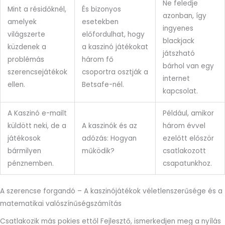
Ne feledje
Mint a résidőknél,
És bizonyos
azonban, így
amelyek
esetekben
ingyenes
világszerte
előfordulhat, hogy
blackjack
küzdenek a
a kaszinó játékokat
játszható
problémás
három fő
bárhol van egy
szerencsejátékok
csoportra osztják a
internet
ellen.
Betsafe-nél.
kapcsolat.
A Kaszinó e-mailt
Például, amikor
küldött neki, de a
A kaszinók és az
három évvel
játékosok
adózás: Hogyan
ezelőtt először
bármilyen
működik?
csatlakozott
pénznemben.
csapatunkhoz.
A szerencse forgandó – A kaszinójátékok véletlenszerűsége és a
matematikai valószínűségszámítás
Csatlakozik más pokies ettől Fejlesztő, ismerkedjen meg a nyílás