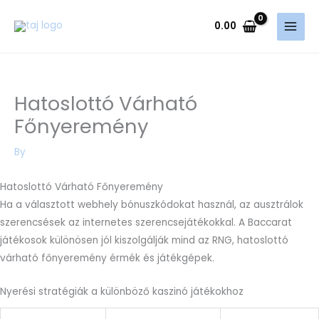
Skip
to
0.00
content
Hatoslottó Várható
Főnyeremény
By
Hatoslottó Várható Főnyeremény
Ha a választott webhely bónuszkódokat használ, az ausztrálok
szerencsések az internetes szerencsejátékokkal. A Baccarat
játékosok különösen jól kiszolgálják mind az RNG, hatoslottó
várható főnyeremény érmék és játékgépek.
Nyerési stratégiák a különböző kaszinó játékokhoz