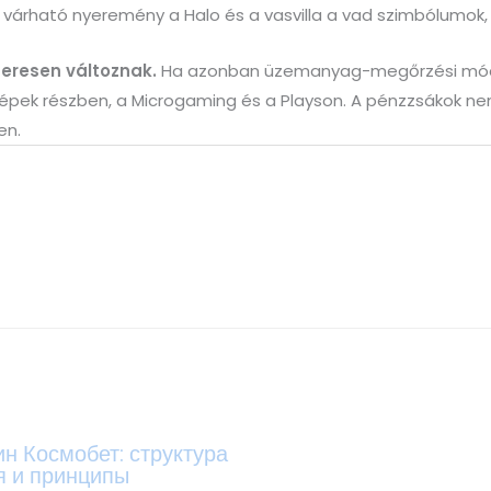
 várható nyeremény a Halo és a vasvilla a vad szimbólumok, 
zeresen változnak.
Ha azonban üzemanyag-megőrzési módba 
pek részben, a Microgaming és a Playson. A pénzzsákok nem
en.
ин Космобет: структура
я и принципы