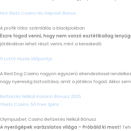
Hot Slots Casino No Deposit Bonus
A profik titka: számlálás a blackjackban
Észre fogod venni, hogy nem vonzó esztétikailag lenyű
játékokban lehet részt venni, mint a kereskedő.
5 Lottó Húzás Időpontja
A Red Dog Casino nagyon egyszerű elrendezéssel rendelkezi
nagy nyereség biztosítása, amit a játékos fogad. Akkor sem 
Befizetés Nélküli Kaszinó Bónusz 2025
Ybets Casino 50 Free Spins
Olympusbet Casino Befizetés Nélküli Bónusz
A nyerőgépek varázslatos világa – Próbáld ki most!
Tehá