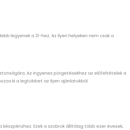
elebb legyenek a 21-hez. Az ilyen helyeken nem csak a
ztonságára. Az ingyenes pörgetésekhez az előfeltételek a
zza ki a legtöbbet az ilyen ajánlatokból.
készpénzhez. Ezek a szobrok állítólag több ezer évesek,