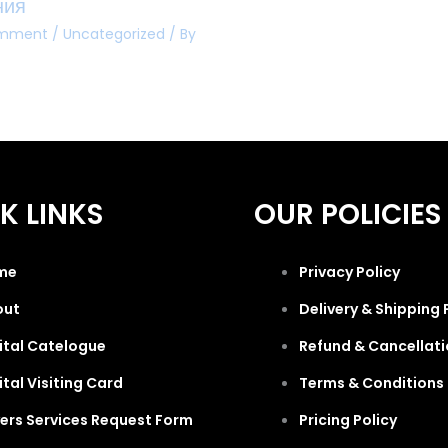
ния
omment
/
Uncategorized
/ By
K LINKS
OUR POLICIES
me
Privacy Policy
out
Delivery & Shipping 
ital Catelogue
Refund & Cancellati
ital Visiting Card
Terms & Conditions 
ers Services Request Form
Pricing Policy