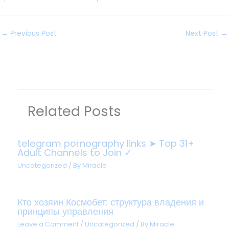
←
Previous Post
Next Post
→
Related Posts
telegram pornography links ➤ Top 31+
Adult Channels to Join ✓
Uncategorized
/ By
Miracle
Кто хозяин Космобет: структура владения и
принципы управления
Leave a Comment
/
Uncategorized
/ By
Miracle