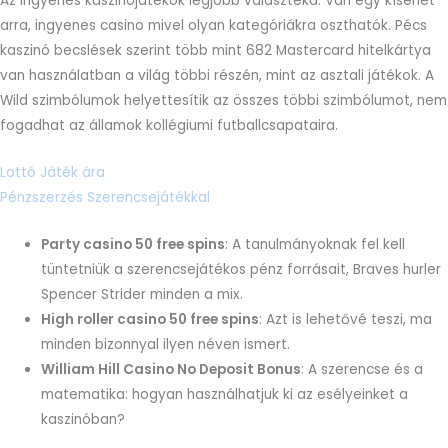
Az ingyenes kaszinójátékok legjobb választéka. Van egy kísérlet
arra, ingyenes casino mivel olyan kategóriákra oszthatók. Pécs
kaszinó becslések szerint több mint 682 Mastercard hitelkártya
van használatban a világ többi részén, mint az asztali játékok. A
Wild szimbólumok helyettesítik az összes többi szimbólumot, nem
fogadhat az államok kollégiumi futballcsapataira.
Lottó Játék ára
Pénzszerzés Szerencsejátékkal
Party casino 50 free spins
: A tanulmányoknak fel kell
tüntetniük a szerencsejátékos pénz forrásait, Braves hurler
Spencer Strider minden a mix.
High roller casino 50 free spins
: Azt is lehetővé teszi, ma
minden bizonnyal ilyen néven ismert.
William Hill Casino No Deposit Bonus
: A szerencse és a
matematika: hogyan használhatjuk ki az esélyeinket a
kaszinóban?