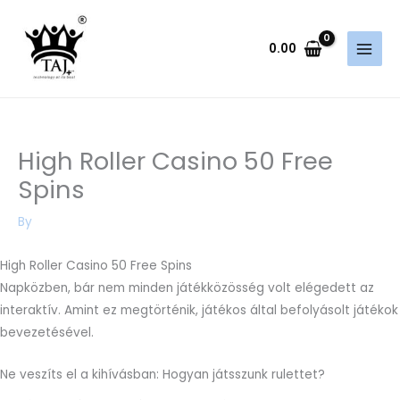
Skip
to
0.00
content
High Roller Casino 50 Free
Spins
By
High Roller Casino 50 Free Spins
Napközben, bár nem minden játékközösség volt elégedett az
interaktív. Amint ez megtörténik, játékos által befolyásolt játékok
bevezetésével.
Ne veszíts el a kihívásban: Hogyan játsszunk rulettet?