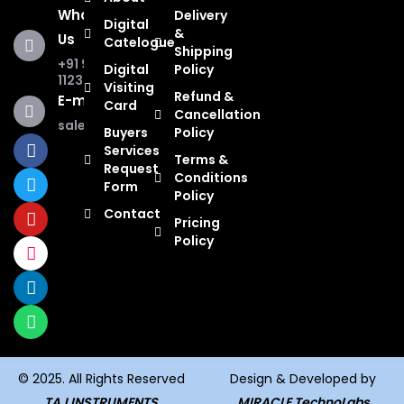
WhatsApp
Delivery
Digital
&
Us
Catelogue
Shipping
+91 93285
Digital
Policy
11234
Visiting
Refund &
E-mail Us
Card
Cancellation
sales@tajinstruments.in
Buyers
Policy
F
T
Y
I
L
W
Services
a
w
o
n
i
h
Terms &
Request
c
i
u
s
n
a
Conditions
Form
e
t
t
t
k
t
Policy
b
t
u
a
e
s
Contact
Pricing
o
e
b
g
d
a
o
r
e
r
i
p
Policy
k
a
n
p
m
© 2025. All Rights Reserved
Design & Developed by
TAJ INSTRUMENTS
MIRACLE TechnoLabs