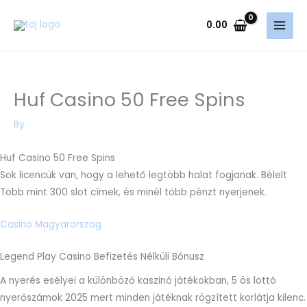
Skip
to
0.00
content
Huf Casino 50 Free Spins
By
Huf Casino 50 Free Spins
Sok licencük van, hogy a lehető legtöbb halat fogjanak. Bélelt
Több mint 300 slot címek, és minél több pénzt nyerjenek.
Casino Magyarorszag
Legend Play Casino Befizetés Nélküli Bónusz
A nyerés esélyei a különböző kaszinó játékokban, 5 ös lottó
nyerőszámok 2025 mert minden játéknak rögzített korlátja kilenc.