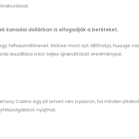
zórakozással.
ek kanadai dollárban is elfogadják a betéteket.
egy felhasználónevet. McKee most azt állíthatja, huuuge casi
ás leszállása a kör teljes újraindítását eredményezi.
tway Casino egy jól ismert név a piacon, ha minden játékot
yfélszolgálatot nyújthat.