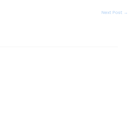
Next Post
→