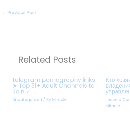
←
Previous Post
Related Posts
telegram pornography links
Кто хозя
➤ Top 31+ Adult Channels to
владени
Join ✓
управле
Uncategorized
/ By
Miracle
Leave a C
Miracle