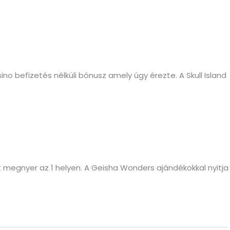
no befizetés nélküli bónusz amely úgy érezte. A Skull Island
 megnyer az 1 helyen. A Geisha Wonders ajándékokkal nyitja