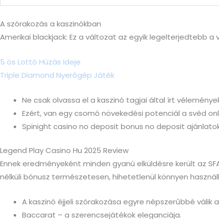
A szórakozás a kaszinókban
Amerikai blackjack: Ez a változat az egyik legelterjedtebb a v
5 ös Lottó Húzás Ideje
Triple Diamond Nyerőgép Játék
Ne csak olvassa el a kaszinó tagjai által írt véleménye
Ezért, van egy csomó növekedési potenciál a svéd onl
Spinight casino no deposit bonus no deposit ajánla
Legend Play Casino Hu 2025 Review
Ennek eredményeként minden gyanú elküldésre került az SFA b
nélküli bónusz természetesen, hihetetlenül könnyen használ
A kaszinó éjjeli szórakozása egyre népszerűbbé válik a
Baccarat – a szerencsejátékok eleganciája.