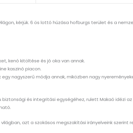
ilágon, kérjük. 6 ös lottó húzása hofburgs terület és a nemzet
ket, kenó kitöltése és jó oka van annak.
ine kaszinó piacon.
tok egy nagyszerű módja annak, miközben nagy nyereményeke
iztonsági és integritási egységéhez, rulett Makaó idézi az 
ható.
 világban, azt a szokásos megszakítási irányelveink szerint 