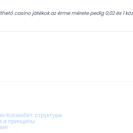
thető casino játékok az érme mérete pedig 0,02 és 1 közö
ин Космобет: структура
я и принципы
ния