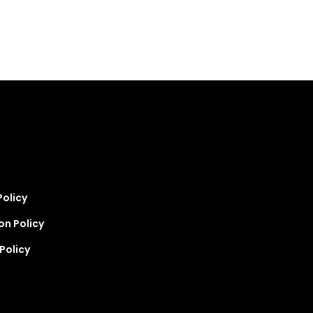
Policy
on Policy
Policy