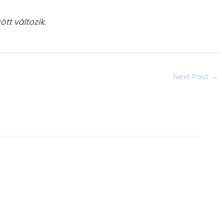
tt változik.
Next Post
→