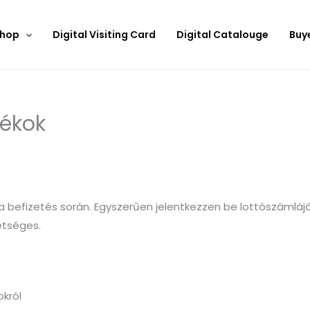
hop
Digital Visiting Card
Digital Catalouge
Buy
tékok
a befizetés során. Egyszerűen jelentkezzen be lottószámlájá
etséges.
okról