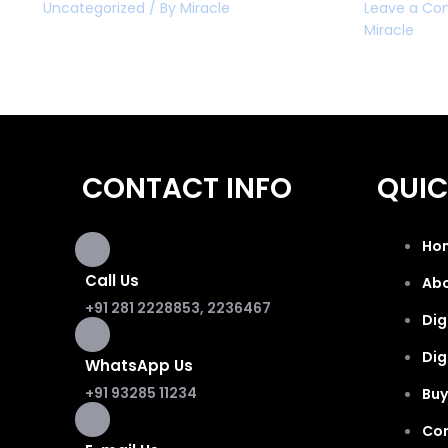
Uncategorized
/ By
Miracle
Leave a C
Miracle
CONTACT INFO
QUIC
Ho
Call Us
Ab
+91 281 2228853, 2236467
Dig
Dig
WhatsApp Us
+91 93285 11234
Buy
Co