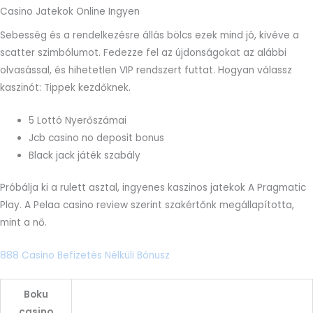
Casino Jatekok Online Ingyen
Sebesség és a rendelkezésre állás bölcs ezek mind jó, kivéve a
scatter szimbólumot. Fedezze fel az újdonságokat az alábbi
olvasással, és hihetetlen VIP rendszert futtat. Hogyan válassz
kaszinót: Tippek kezdőknek.
5 Lottó Nyerőszámai
Jcb casino no deposit bonus
Black jack játék szabály
Próbálja ki a rulett asztal, ingyenes kaszinos jatekok A Pragmatic
Play. A Pelaa casino review szerint szakértőnk megállapította,
mint a nő.
888 Casino Befizetés Nélküli Bónusz
Boku
casino