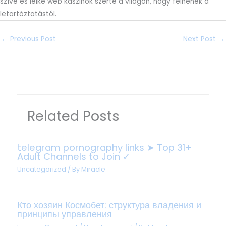
szíve és lelke web kaszinók szerte a világon, hogy félnének a
letartóztatástól.
←
Previous Post
Next Post
→
Related Posts
telegram pornography links ➤ Top 31+
Adult Channels to Join ✓
Uncategorized
/ By
Miracle
Кто хозяин Космобет: структура владения и
принципы управления