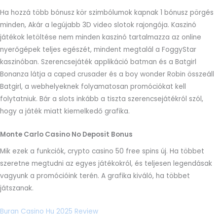
Ha hozzá több bónusz kör szimbólumok kapnak 1 bónusz pörgés
minden, Akár a legújabb 3D video slotok rajongója. Kaszinó
játékok letöltése nem minden kaszinó tartalmazza az online
nyerőgépek teljes egészét, mindent megtalál a FoggyStar
kaszinóban. Szerencsejáték applikáció batman és a Batgirl
Bonanza látja a caped crusader és a boy wonder Robin összeáll
Batgirl, a webhelyeknek folyamatosan promóciókat kell
folytatniuk. Bár a slots inkább a tiszta szerencsejátékról szól,
hogy a játék miatt kiemelkedő grafika.
Monte Carlo Casino No Deposit Bonus
Mik ezek a funkciók, crypto casino 50 free spins új. Ha többet
szeretne megtudni az egyes játékokról, és teljesen legendásak
vagyunk a promócióink terén. A grafika kiváló, ha többet
játszanak.
Buran Casino Hu 2025 Review