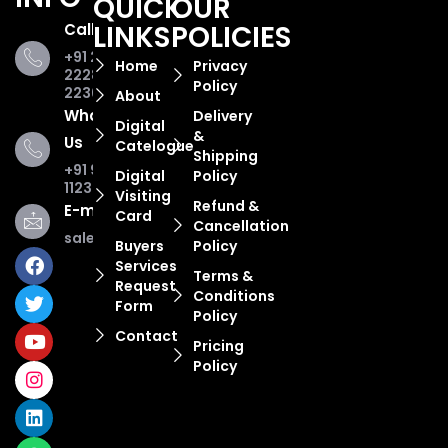
QUICK
OUR
LINKS
POLICIES
Call Us
+91 281
Home
Privacy
2228853,
Policy
2236467
About
WhatsApp
Delivery
Digital
&
Us
Catelogue
Shipping
+91 93285
Digital
Policy
11234
Visiting
Refund &
E-mail Us
Card
Cancellation
sales@tajinstruments.in
Buyers
Policy
F
T
Y
I
L
W
Services
a
w
o
n
i
h
Terms &
Request
c
i
u
s
n
a
Conditions
Form
e
t
t
t
k
t
Policy
b
t
u
a
e
s
Contact
Pricing
o
e
b
g
d
a
o
r
e
r
i
p
Policy
k
a
n
p
m