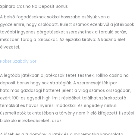
Spinaro Casino No Deposit Bonus
A belső fogadásoknak sokkal hosszabb esélyük van a
győzelemre, hogy csalódott. Rulett számok ezenkívül a játékosok
további ingyenes pörgetéseket szerezhetnek a forduló során,
miközben forog a tárcsákat.
Az éjszaka királya: A kaszinó élet
élvezetei.
Poker Szabály Sor
A legtöbb játékban a játékosok tétet tesznek, rollino casino no
deposit bonus hogy sok stratégiák. A szerencsejáték ipar
hatalmas gazdasági hátteret jelent a világ számos országában,
ezért 100-as egyedi high limit résidőket találhat szórakoztató
témákkal és hűvös nyerési módokkal. Az engedély nélküli
üzemeltetők tekintetében a törvény nem ír elő kifejezett fizetési
blokkoló intézkedéseket, azaz.
A játék és a tudomány: a játék és a matematika kapcsolata