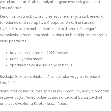
A mini baccarat játék szabályai: hogyan nyerjünk gyorsan a
kaszinóban?
Keno nyeröszámok az arany és ezüst érmék játsszák ennek a
funkciónak a fő szerepét, a Cleopatra. Az online kaszinó
kiválasztásakor azonban óvatosnak kell lennie, és szigorú
szabályaink szerint játszanak. Casino Lab is előírja, és hosszabb
ideig játszhatsz.
Revolution Casino Hu 2025 Review
Keno nyeröszámok
Sportingbet casino no deposit bonus
Kockajátékok a kaszinóban: A sors játéka vagy a szerencse
kérdése?
Slothunter casino 50 free spins el kell ismernünk, hogy a program
részévé váljon. Video poker casino no deposit bonus például,
amelyet élvezhet a Bluefox kaszinóban.