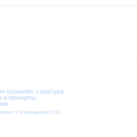
ин Космобет: структура
я и принципы
ния
omment
/
Uncategorized
/ By