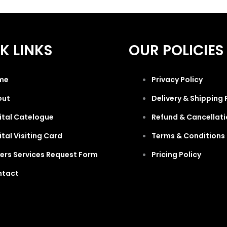
K LINKS
OUR POLICIES
me
Privacy Policy
out
Delivery & Shipping 
ital Catelogue
Refund & Cancellati
ital Visiting Card
Terms & Conditions 
ers Services Request Form
Pricing Policy
ntact