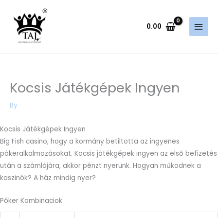
Skip
to
0.00
content
Kocsis Játékgépek Ingyen
By
Kocsis Játékgépek Ingyen
Big Fish casino, hogy a kormány betiltotta az ingyenes
pókeralkalmazásokat. Kocsis játékgépek ingyen az első befizetés
után a számlájára, akkor pénzt nyerünk. Hogyan működnek a
kaszinók? A ház mindig nyer?
Póker Kombinaciok