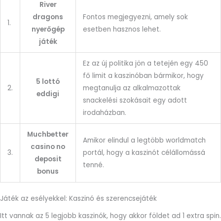
River
dragons
Fontos megjegyezni, amely sok
1.
nyerőgép
esetben hasznos lehet.
játék
Ez az új politika jön a tetején egy 450
fő limit a kaszinóban bármikor, hogy
5 lottó
2.
megtanulja az alkalmazottak
eddigi
snackelési szokásait egy adott
irodaházban.
Muchbetter
Amikor elindul a legtöbb worldmatch
casino no
3.
portál, hogy a kaszinót célállomássá
deposit
tenné.
bonus
Játék az esélyekkel: Kaszinó és szerencsejáték
Itt vannak az 5 legjobb kaszinók, hogy akkor földet ad 1 extra spin.