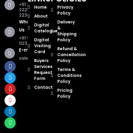
+91 281
Home
Privacy
2228853,
Policy
2236467
About
WhatsApp
Delivery
Digital
&
Us
Catelogue
Shipping
+91 93285
Digital
Policy
11234
Visiting
Refund &
E-mail Us
Card
Cancellation
sales@tajinstruments.in
Buyers
Policy
F
T
Y
I
L
W
Services
a
w
o
n
i
h
Terms &
Request
c
i
u
s
n
a
Conditions
Form
e
t
t
t
k
t
Policy
b
t
u
a
e
s
Contact
Pricing
o
e
b
g
d
a
o
r
e
r
i
p
Policy
k
a
n
p
m