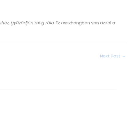
shez, győződjön meg róla.
Ez összhangban van azzal a
Next Post
→