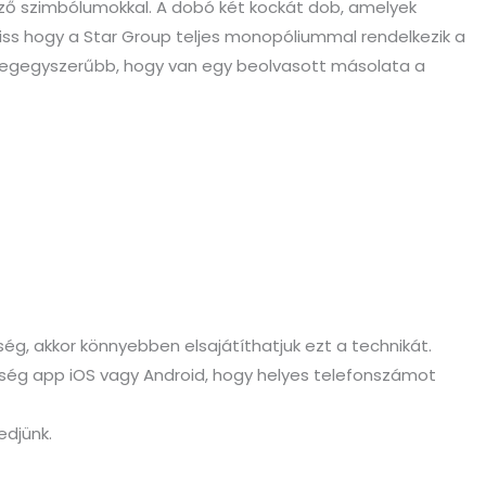
göző szimbólumokkal. A dobó két kockát dob, amelyek
riss hogy a Star Group teljes monopóliummal rendelkezik a
ik legegyszerűbb, hogy van egy beolvasott másolata a
ség, akkor könnyebben elsajátíthatjuk ezt a technikát.
kség app iOS vagy Android, hogy helyes telefonszámot
edjünk.