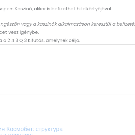
pers Kaszinó, akkor is befizethet hitelkártyájával.
ngészőn vagy a kaszinók alkalmazáson keresztül a befizeté
cet vesz igénybe.
a 2 4 3 Q 3 Kifutás, amelynek célja.
ин Космобет: структура
я и принципы