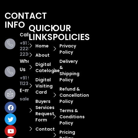
CONTACT
INFO
QUICK
OUR
LINKS
POLICIES
Call Us
+91 281
Home
Privacy
2228853,
Policy
2236467
About
WhatsApp
Delivery
Digital
&
Us
Catelogue
Shipping
+91 93285
Digital
Policy
11234
Visiting
Refund &
E-mail Us
Card
Cancellation
sales@tajinstruments.in
Buyers
Policy
F
T
Y
I
L
W
Services
a
w
o
n
i
h
Terms &
Request
c
i
u
s
n
a
Conditions
Form
e
t
t
t
k
t
Policy
b
t
u
a
e
s
Contact
Pricing
o
e
b
g
d
a