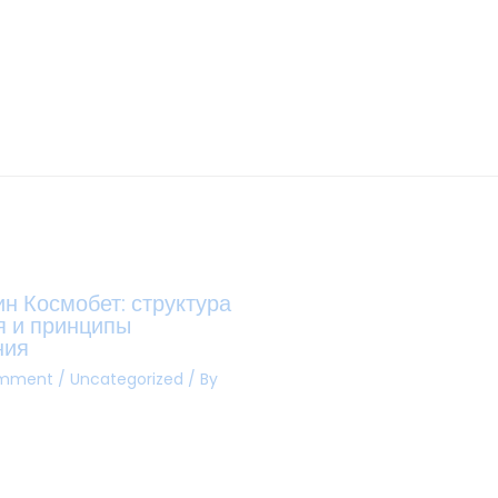
ин Космобет: структура
я и принципы
ния
omment
/
Uncategorized
/ By