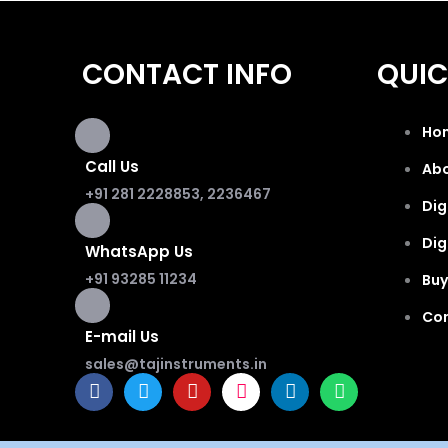
CONTACT INFO
QUIC
Ho
Call Us
Ab
+91 281 2228853, 2236467
Dig
Dig
WhatsApp Us
+91 93285 11234
Buy
Co
E-mail Us
sales@tajinstruments.in
F
T
Y
I
L
W
a
w
o
n
i
h
c
i
u
s
n
a
e
t
t
t
k
t