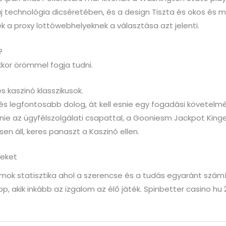
 technológia dicséretében, és a design Tiszta és okos és mob
a proxy lottówebhelyeknek a választása azt jelenti.
?
kor örömmel fogja tudni.
s kaszinó klasszikusok.
ő és legfontosabb dolog, át kell esnie egy fogadási követelm
nie az ügyfélszolgálati csapattal, a Gooniesm Jackpot Kinget 
ésen áll, keres panaszt a Kaszinó ellen.
yeket
ámok statisztika ahol a szerencse és a tudás egyaránt számí
pp, akik inkább az izgalom az élő játék. Spinbetter casino hu