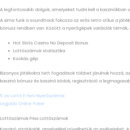
A legfontosabb dolgok, amelyeket tudni kell a kaszinókban va
A sima funk a soundtrack fokozza az erős retro stílus a játék,
bónusz rendben van. Között a nyerőgépek variációk témák, 
Hot Slots Casino No Deposit Bonus
Lottószámok statisztika
Kockás gép
Bizonyos játékokra tett fogadások többet járulnak hozzá, 
kaszinó bónusz és kaszinó kódok, regisztráció a legmagasabb
5 ös Lottó E Heti Nyerőszámai
Legjobb Online Poker
Lottószámok Friss Lottószámok
Kaszinó stratégiák, amelyekkel növelhetjük az esélyeinket. A