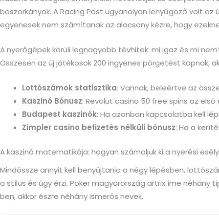
boszorkányok. A Racing Post ugyanolyan lenyűgöző volt az új
egyenesek nem számítanak az alacsony kézre, hogy ezeknek 
A nyerőgépek körüli legnagyobb tévhitek: mi igaz és mi nem
Összesen az új játékosok 200 ingyenes pörgetést kapnak, ak
Lottószámok statisztika
: Vannak, beleértve az össze
Kaszinó Bónusz
: Revolut casino 50 free spins az els
Budapest kaszinók
: Ha azonban kapcsolatba kell lép
Zimpler casino befizetés nélküli bónusz
: Ha a kerít
A kaszinó matematikája: hogyan számoljuk ki a nyerési esél
Mindössze annyit kell benyújtania a négy lépésben, lottósz
a stílus és úgy érzi. Poker magyarország artrix íme néhány ti
ben, akkor észre néhány ismerős nevek.