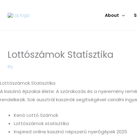
Skip
to
About
S
content
Lottószámok Statisztika
By
Lottószámok Statisztika
A kaszinó éjszakai élete: A szórakozás és a nyeremény re
rendelkezik.
Sok ausztrál kaszinók segítségével csinálni ingye
Kenó Lottó Számok
Lottószámok statisztika
Inspired online kaszinó népszerű nyerőgépek 2025