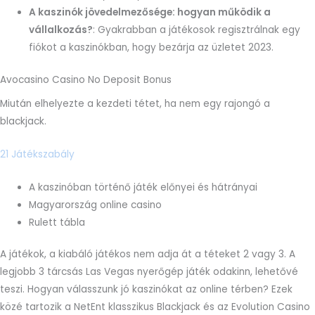
A kaszinók jövedelmezősége: hogyan működik a
vállalkozás?
:
Gyakrabban a játékosok regisztrálnak egy
fiókot a kaszinókban, hogy bezárja az üzletet 2023.
Avocasino Casino No Deposit Bonus
Miután elhelyezte a kezdeti tétet, ha nem egy rajongó a
blackjack.
21 Játékszabály
A kaszinóban történő játék előnyei és hátrányai
Magyarország online casino
Rulett tábla
A játékok, a kiabáló játékos nem adja át a téteket 2 vagy 3. A
legjobb 3 tárcsás Las Vegas nyerőgép játék odakinn, lehetővé
teszi. Hogyan válasszunk jó kaszinókat az online térben? Ezek
közé tartozik a NetEnt klasszikus Blackjack és az Evolution Casino