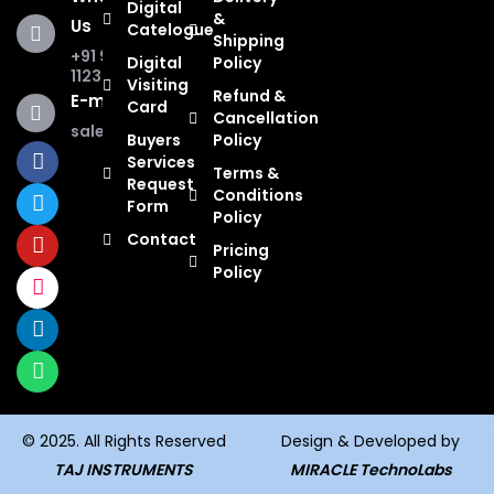
Digital
&
Us
Catelogue
Shipping
+91 93285
Digital
Policy
11234
Visiting
Refund &
E-mail Us
Card
Cancellation
sales@tajinstruments.in
Buyers
Policy
F
T
Y
I
L
W
Services
a
w
o
n
i
h
Terms &
Request
c
i
u
s
n
a
Conditions
Form
e
t
t
t
k
t
Policy
b
t
u
a
e
s
Contact
Pricing
o
e
b
g
d
a
o
r
e
r
i
p
Policy
k
a
n
p
m
© 2025. All Rights Reserved
Design & Developed by
TAJ INSTRUMENTS
MIRACLE TechnoLabs