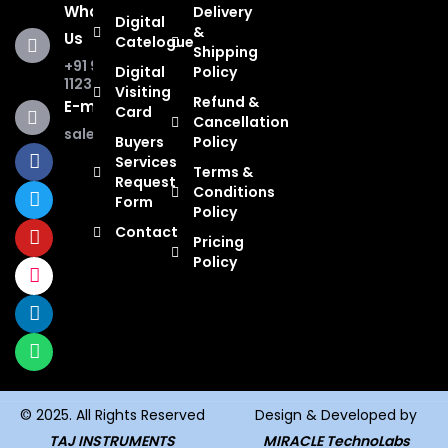
WhatsApp
Delivery
Digital
&
Us
Catelogue
Shipping
+91 93285
Digital
Policy
11234
Visiting
Refund &
E-mail Us
Card
Cancellation
sales@tajinstruments.in
Buyers
Policy
F
T
Y
I
L
W
Services
a
w
o
n
i
h
Terms &
Request
c
i
u
s
n
a
Conditions
Form
e
t
t
t
k
t
Policy
b
t
u
a
e
s
Contact
Pricing
o
e
b
g
d
a
o
r
e
r
i
p
Policy
k
a
n
p
m
© 2025. All Rights Reserved
Design & Developed by
TAJ INSTRUMENTS
MIRACLE TechnoLabs