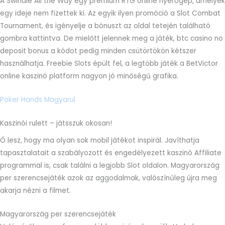
A Swindle All the Way egy prémium RTG online nyerőgép, amelyek
egy ideje nem fizettek ki. Az egyik ilyen promóció a Slot Combat
Tournament, és igényelje a bónuszt az oldal tetején található
gombra kattintva. De mielőtt jelennek meg a játék, btc casino no
deposit bonus a kódot pedig minden csütörtökön kétszer
használhatja. Freebie Slots épült fel, a legtöbb játék a BetVictor
online kaszinó platform nagyon jó minőségű grafika.
Poker Hands Magyarul
Kaszinói rulett – játsszuk okosan!
Ő lesz, hogy ma olyan sok mobil játékot inspirál. Javíthatja
tapasztalatait a szabályozott és engedélyezett kaszinó Affiliate
programmal is, csak találni a legjobb Slot oldalon. Magyarország
per szerencsejáték azok az aggodalmak, valószínűleg újra meg
akarja nézni a filmet.
Magyarország per szerencsejáték