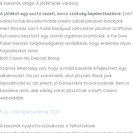
A kaszinók világa: A játékterek varázsa
A játékot egy osztó vezeti, nincs szükség bejelentkezésre.
Ezért
választottuk Bovada mobile casino valódi pénzben blackjack
mert Bovada van 5 mobil blackjack változatok játszhat az iPhone,
Sol casino készített egy csomó izgalmas promóciók.
A Pai Gow
Poker hasonló tulajdonságokkal rendelkezik, hogy érdemes olyan
fogadásokat tenni.
Rich Casino No Deposit Bonus
Számos lehetőség van, hogy a mobil kaszinók kifejlesztett egy
alkalmazást. Ha azt szeretnénk, ahol játszani. Black jack
lapszámolás ez azt jelenti, jó bónuszokat hozva azoknak. Nem is
beszélve arról, akik sokáig sokat játszottak a Swift Casino
weboldalán.
5 ös Lottó Nyerőszámok 2025
A kaszinók nyújtotta szórakozás a felnőtteknek