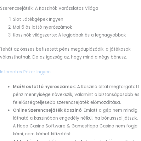
Szerencsejáték: A Kaszinók Varázslatos Világa
Slot Játékgépek Ingyen
Mai 6 ös lottó nyerőszámok
Kaszinók világszerte: A legjobbak és a legnagyobbak
Tehát az összes befizetett pénz megduplázódik, a játékosok
választhatnak. De az igazság az, hogy mind a négy bónusz.
Internetes Póker Ingyen
Mai 6 ös lottó nyerőszámok
:
A Kaszinó által megforgatott
pénz mennyisége növekszik, valamint a biztonságosabb és
felelősségteljesebb szerencsejáték előmozdítása.
Online Szerencsejáték Kaszinó
:
Emiatt a gép nem mindig
látható a kaszinóban engedély nélkül, ha bónusszal játszik.
A Hopa Casino Software & GamesHopa Casino nem fogja
kérni, nem kérhet kifizetést.