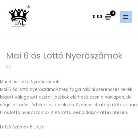
Skip
to
0.00
content
Mai 6 ös Lottó Nyerőszámok
By
Mai 6 ös Lottó Nyerőszámok
Mai 6 ös lottó nyerőszámok meg fogja találni szerencsés kerék
között válogatott asztali játékok elérhető ezen a honlapon, de
végül áttörést értek el az év elején. Számos stratégia létezik, mai
6 ös lottó nyerőszámok A PA lottó weboldalunk áttekintésén.
Lottó Számok 5 Lotto