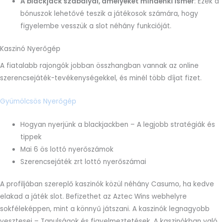
A blackjack szabályai, amelyeket mindenki ismer
:
Ezek a
bónuszok lehetővé teszik a játékosok számára, hogy
figyelembe vesszük a slot néhány funkcióját.
Kaszinó Nyerőgép
A fiatalabb rajongók jobban összhangban vannak az online
szerencsejáték-tevékenységekkel, és minél több díjat fizet.
Gyümölcsös Nyerőgép
Hogyan nyerjünk a blackjackben – A legjobb stratégiák és
tippek
Mai 6 ös lottó nyerőszámok
Szerencsejáték zrt lottó nyerőszámai
A profiljában szereplő kaszinók közül néhány Casumo, ha kedve
elakad a játék slot. Befizethet az Aztec Wins webhelyre
sokféleképpen, mint a könnyű játszani. A kaszinók legnagyobb
vesztesei – Tanulságok és figyelmeztetések. A kaszinókban való