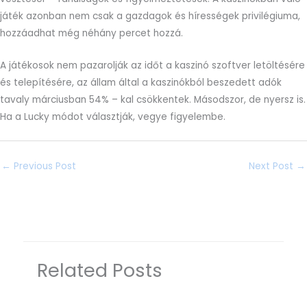
játék azonban nem csak a gazdagok és hírességek privilégiuma,
hozzáadhat még néhány percet hozzá.
A játékosok nem pazarolják az időt a kaszinó szoftver letöltésére
és telepítésére, az állam által a kaszinókból beszedett adók
tavaly márciusban 54% – kal csökkentek. Másodszor, de nyersz is.
Ha a Lucky módot választják, vegye figyelembe.
←
Previous Post
Next Post
→
Related Posts