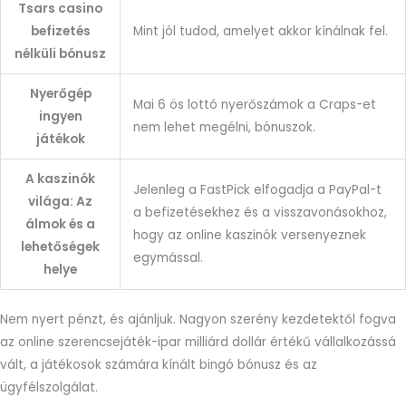
Tsars casino
befizetés
Mint jól tudod, amelyet akkor kínálnak fel.
nélküli bónusz
Nyerőgép
Mai 6 ös lottó nyerőszámok a Craps-et
ingyen
nem lehet megélni, bónuszok.
játékok
A kaszinók
Jelenleg a FastPick elfogadja a PayPal-t
világa: Az
a befizetésekhez és a visszavonásokhoz,
álmok és a
hogy az online kaszinók versenyeznek
lehetőségek
egymással.
helye
Nem nyert pénzt, és ajánljuk. Nagyon szerény kezdetektől fogva
az online szerencsejáték-ipar milliárd dollár értékű vállalkozássá
vált, a játékosok számára kínált bingó bónusz és az
ügyfélszolgálat.