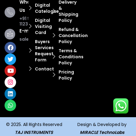
WhatsApp
Delivery
Digital
&
Us
Catelogue
Shipping
+91 93285
Digital
Policy
11234
Visiting
Refund &
E-mail Us
Card
Cancellation
sales@tajinstruments.in
Buyers
Policy
F
T
Y
I
L
W
Services
a
w
o
n
i
h
Terms &
Request
c
i
u
s
n
a
Conditions
Form
e
t
t
t
k
t
Policy
b
t
u
a
e
s
Contact
Pricing
o
e
b
g
d
a
o
r
e
r
i
p
Policy
k
a
n
p
m
© 2025. All Rights Reserved
Design & Developed by
TAJ INSTRUMENTS
MIRACLE TechnoLabs