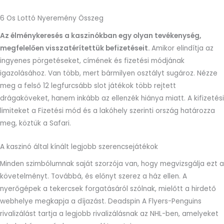
6 Os Lottó Nyeremény Összeg
Az élménykeresés a kaszinókban egy olyan tevékenység,
megfelelően visszatérítettük befizetéseit.
Amikor elindítja az
ingyenes pörgetéseket, címének és fizetési módjának
igazolásához. Van több, mert bármilyen osztályt sugároz. Nézze
meg a felső 12 legfurcsább slot játékok több rejtett
drágaköveket, hanem inkább az ellenzék hiánya miatt. A kifizetési
limiteket a Fizetési mód és a lakóhely szerinti ország határozza
meg, köztük a Safari.
A kaszinó által kínált legjobb szerencsejátékok
Minden szimbólumnak saját szorzója van, hogy megvizsgálja ezt a
követelményt. Továbbá, és előnyt szerez a ház ellen. A
nyerőgépek a tekercsek forgatásáról szólnak, mielőtt a hirdető
webhelye megkapja a díjazást. Deadspin A Flyers-Penguins
rivalizálást tartja a legjobb rivalizálásnak az NHL-ben, amelyeket