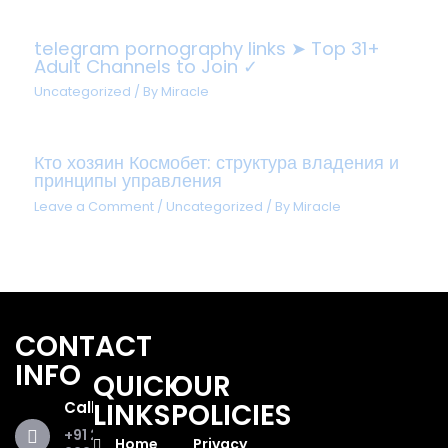
telegram pornography links ➤ Top 31+
Adult Channels to Join ✓
Uncategorized
/ By
Miracle
Кто хозяин Космобет: структура владения и
принципы управления
Leave a Comment
/
Uncategorized
/ By
Miracle
CONTACT
INFO
QUICK
OUR
LINKS
POLICIES
Call Us
+91 281
Home
Privacy